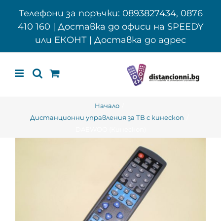
Skip
Телефони за поръчки: 0893827434, 0876
to
410 160 | Доставка до офиси на SPEEDY
content
или ЕКОНТ | Доставка до адрес
Начало
Дистанционни управления за ТВ с кинескоп
DAEWOO (Кинескоп)