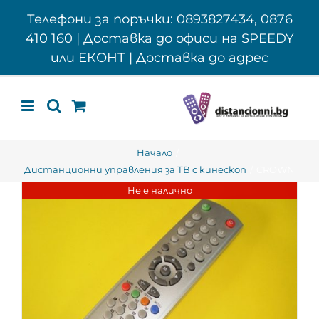
Skip
Телефони за поръчки: 0893827434, 0876
to
410 160 | Доставка до офиси на SPEEDY
content
или ЕКОНТ | Доставка до адрес
Начало
Дистанционни управления за ТВ с кинескоп
CROWN
Не е налично