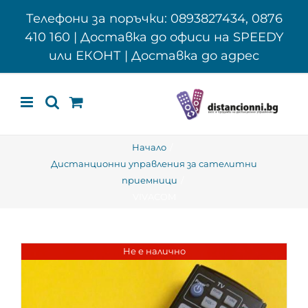
Skip
Телефони за поръчки: 0893827434, 0876
to
410 160 | Доставка до офиси на SPEEDY
content
или ЕКОНТ | Доставка до адрес
Начало
Дистанционни управления за сателитни
приемници
VIVACOM
Не е налично