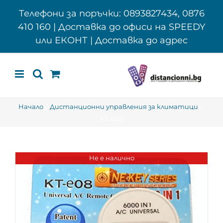
Skip
Телефони за поръчки: 0893827434, 0876
to
410 160 | Доставка до офиси на SPEEDY
content
или ЕКОНТ | Доставка до адрес
Начало
Дистанционни управления за климатици
KT-E08
Не е налично