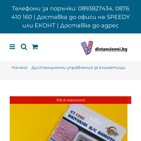
Skip
Телефони за поръчки: 0893827434, 0876
to
410 160 | Доставка до офиси на SPEEDY
content
или ЕКОНТ | Доставка до адрес
Начало
Дистанционни управления за климатици
AC KT-109
Не е налично